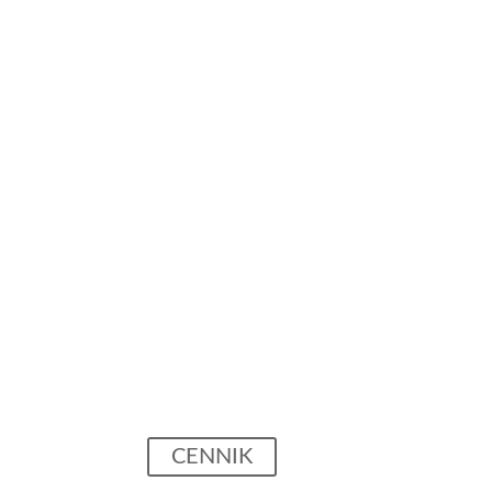
koszty
Cennik
CENNIK