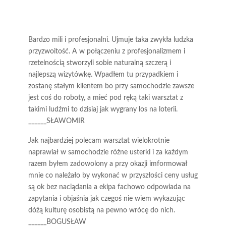
Bardzo mili i profesjonalni. Ujmuje taka zwykła ludzka
przyzwoitość. A w połączeniu z profesjonalizmem i
rzetelnością stworzyli sobie naturalną szczerą i
najlepszą wizytówkę. Wpadłem tu przypadkiem i
zostanę stałym klientem bo przy samochodzie zawsze
jest coś do roboty, a mieć pod ręką taki warsztat z
takimi ludźmi to dzisiaj jak wygrany los na loterii.
______SŁAWOMIR
Jak najbardziej polecam warsztat wielokrotnie
naprawiał w samochodzie różne usterki i za każdym
razem byłem zadowolony a przy okazji imformował
mnie co należało by wykonać w przyszłości ceny usług
są ok bez naciądania a ekipa fachowo odpowiada na
zapytania i objaśnia jak czegoś nie wiem wykazując
dóżą kulturę osobistą na pewno wrócę do nich.
______BOGUSŁAW