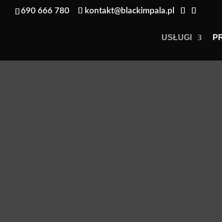
690 666 780
kontakt@blackimpala.pl
USŁUGI
P