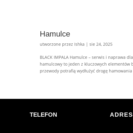
Hamulce
utworzone przez
Ishka
|
sie 24, 2025
BLACK IMPALA Hamulce – serwis i naprawa dl
hamulcowy to jeden z kluczowych elementów be
przewody potrafią wydłużyć drogę hamowania i
TELEFON
ADRES