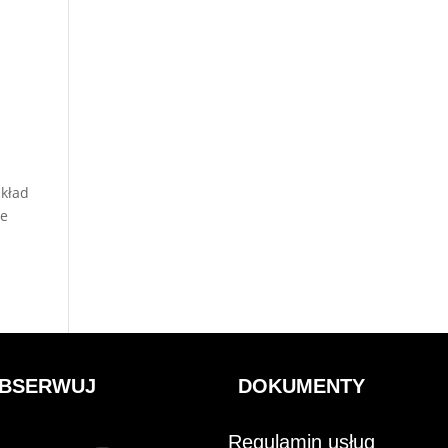
Układ
ne
BSERWUJ
DOKUMENTY
Regulamin usług