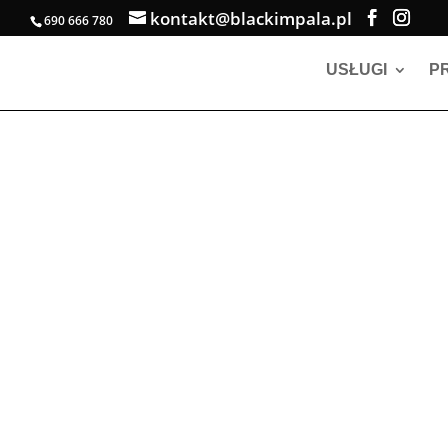
kontakt@blackimpala.pl
690 666 780
USŁUGI
P