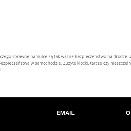
aczego sprawne hamulce są tak ważne Bezpieczeństwo na drodze 
zpieczeństwa w samochodzie. Zużyte klocki, tarcze czy nieszczel
...
EMAIL
O