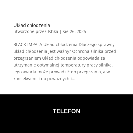
Układ chłodzenia
utworzone przez
Ishka
|
sie 26, 2025
BLACK IMPALA Układ chłodzenia Dlaczego sprawny
układ chłodzenia jest ważny? Ochrona silnika przed
przegrzaniem Układ chłodzenia odpowiada za
utrzymanie optymalnej temperatury pracy silnika.
Jego awaria może prowadzić do przegrzania, a w
konsekwencji do poważnych i...
TELEFON