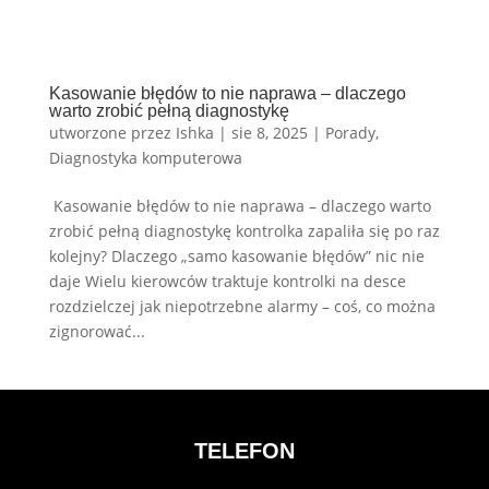
Kasowanie błędów to nie naprawa – dlaczego
warto zrobić pełną diagnostykę
utworzone przez
Ishka
|
sie 8, 2025
|
Porady
,
Diagnostyka komputerowa
Kasowanie błędów to nie naprawa – dlaczego warto
zrobić pełną diagnostykę kontrolka zapaliła się po raz
kolejny? Dlaczego „samo kasowanie błędów” nic nie
daje Wielu kierowców traktuje kontrolki na desce
rozdzielczej jak niepotrzebne alarmy – coś, co można
zignorować...
TELEFON