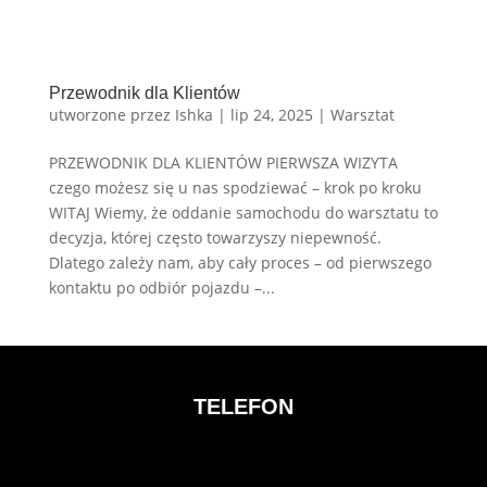
Przewodnik dla Klientów
utworzone przez
Ishka
|
lip 24, 2025
|
Warsztat
PRZEWODNIK DLA KLIENTÓW PIERWSZA WIZYTA
czego możesz się u nas spodziewać – krok po kroku
WITAJ Wiemy, że oddanie samochodu do warsztatu to
decyzja, której często towarzyszy niepewność.
Dlatego zależy nam, aby cały proces – od pierwszego
kontaktu po odbiór pojazdu –...
TELEFON