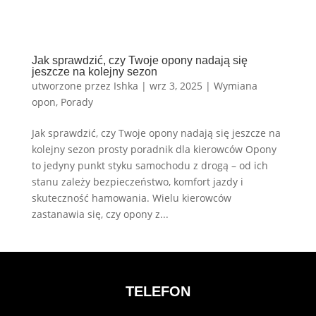
Jak sprawdzić, czy Twoje opony nadają się
jeszcze na kolejny sezon
utworzone przez
Ishka
|
wrz 3, 2025
|
Wymiana
opon
,
Porady
Jak sprawdzić, czy Twoje opony nadają się jeszcze na
kolejny sezon prosty poradnik dla kierowców Opony
to jedyny punkt styku samochodu z drogą – od ich
stanu zależy bezpieczeństwo, komfort jazdy i
skuteczność hamowania. Wielu kierowców
zastanawia się, czy opony z...
TELEFON